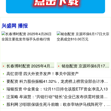
兴盛网 播报
长春博时配资 2025年4月26日全国主要批发市场芋头价格行
铭创配资 京源环保6月17日大宗交易成交810.00万元
高忆管理 四大外资齐发声！事关中国资产
要配资 科力股份振幅41.32%，龙虎榜上榜营业部合计净买入
瑞银投资 中金黄金：12月11日持仓该股ETF资金净流入13
泛策略 牟淑慧：“共链行动”“链长”企业已发布供需对接清单近
股利网 沙职联保级生死斗前瞻：欧奈宰纳伊马残阵死守，穆拜赖兹