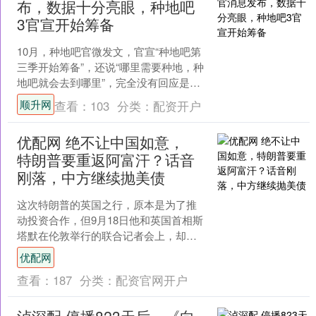
布，数据十分亮眼，种地吧
3官宣开始筹备
10月，种地吧官微发文，官宣“种地吧第
三季开始筹备”，还说“哪里需要种地，种
地吧就会去到哪里”，完全没有回应是否
加新人。 动态发出后，十个勤天每个人
顺升网
查看：
103
分类：
配资开户
都跟着转发了....
优配网 绝不让中国如意，
特朗普要重返阿富汗？话音
刚落，中方继续抛美债
这次特朗普的英国之行，原本是为了推
动投资合作，但9月18日他和英国首相斯
塔默在伦敦举行的联合记者会上，却突
然把话题扯到阿富汗。他公开表示，美
优配网
国正在努力从塔利班手....
查看：
187
分类：
配资官网开户
泸深配 停播823天后，《向