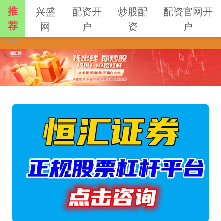
推
兴盛
配资开
炒股配
配资官网开
荐
网
户
资
户