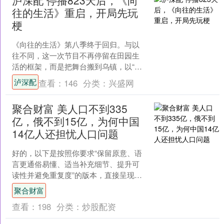
往的生活》重启，开局先玩
梗
《向往的生活》第八季终于回归。与以
往不同，这一次节目不再停留在田园生
活的框架，而是把舞台搬到乌镇，以“戏
如人生”为主题，尝试融入沉浸式戏剧和
泸深配
查看：
146
分类：
兴盛网
舞台表演的元素。这样....
聚合财富 美人口不到335
亿，俄不到15亿，为何中国
14亿人还担忧人口问题
好的，以下是按照你要求“保留原意、语
言更通俗易懂、适当补充细节、提升可
读性并避免重复度”的版本，直接呈现正
文： --- 大家都知道，中国是全世界出名
聚合财富
的人口大国，....
查看：
198
分类：
炒股配资