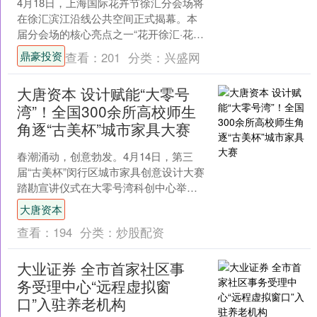
4月18日，上海国际花卉节徐汇分会场将
在徐汇滨江沿线公共空间正式揭幕。本
届分会场的核心亮点之一“花开徐汇·花园
生活共创行动”颠覆了传统园艺展览模
鼎豪投资
查看：
201
分类：
兴盛网
式，其即将呈现的....
大唐资本 设计赋能“大零号
湾”！全国300余所高校师生
角逐“古美杯”城市家具大赛
春潮涌动，创意勃发。4月14日，第三
届“古美杯”闵行区城市家具创意设计大赛
踏勘宣讲仪式在大零号湾科创中心举
行。作为米兰设计周——中国高校设计
大唐资本
学科师生优秀作品展的....
查看：
194
分类：
炒股配资
大业证券 全市首家社区事
务受理中心“远程虚拟窗
口”入驻养老机构