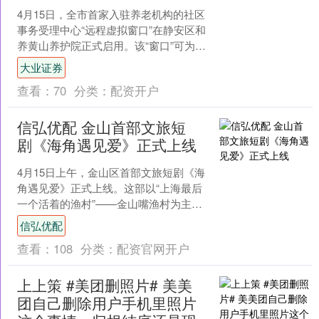
4月15日，全市首家入驻养老机构的社区
事务受理中心“远程虚拟窗口”在静安区和
养黄山养护院正式启用。该“窗口”可为老
人与家属远程办理医保业务查询、残疾
大业证券
人一件事、养....
查看：
70
分类：
配资开户
信弘优配 金山首部文旅短
剧《海角遇见爱》正式上线
4月15日上午，金山区首部文旅短剧《海
角遇见爱》正式上线。这部以“上海最后
一个活着的渔村”——金山嘴渔村为主景
地的浪漫剧集，用镜头语言将金山滨海
信弘优配
地区的独特风情娓....
查看：
108
分类：
配资官网开户
上上策 #美团删照片# 美美
团自己删除用户手机里照片