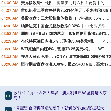
04:09 AM
美元指数6日上涨
衡量美元对六种主要货币的美元指数当天上涨0.25%，在汇市尾市收于99.930。截至纽约汇市尾市，1欧元兑换1.1524美元，低于前一交易日的1.1553美元；1英镑兑换1.3457美元，低于前一交易日的1.3469美元。1美元兑换158.33日元，高于前一交易日的157.67日元；1美元兑换0.8122瑞士法郎，高于前一交易日的0.8069瑞士法郎；1美元兑换1.4014加元，高于前一交易日的1.4008加元；1美元兑换9.5068瑞典克朗，高于前一交易日的9.4832瑞典克朗。
04:07 AM
04:00 AM
美股收盘：三大股指集体收跌
道指跌0.85%，标普500指数跌0.18%，纳指跌0.04%。APP AppLovin跌19.66%，Datadog跌19.03%，Epam Systems跌15.33%，Axon Enterprise跌14.28%。“七姐妹”方面：微软涨2.51%，苹果涨0.49%，Meta Platforms涨0.15%，亚马逊跌0.13%，英伟达跌0.23%，特斯拉跌0.63%，谷歌跌0.91%。
04:00 AM
纳斯达克中国金龙指数收涨0.32%
中比能源涨21.17%，海天网络涨16.90%，再鼎医药涨13.47%，诺亚财富涨4.84%，中汽系统涨4.37%。
03:53 AM
03:29 AM
布伦特原油日内涨5%，现报83.44美元/桶。
布伦特原油日内涨5%，现报83.44美元/桶。
03:26 AM
WTI原油日内涨4%，现报78.25美元/桶。
WTI原油日内涨4%，现报78.25美元/桶。
03:03 AM
03:00 AM
诚利和 不顾中方强大阵容，澳大利亚P-8A坚持进入东
01
海！
1号配资 台湾再做危险动作！朝解放军抛出张拦截大
02