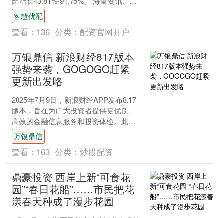
比增长43.81%-91.75%。 海量资讯、精
准解读，尽在新浪财经APP....
智慧优配
查看：
136
分类：
配资官网开户
万银鼎信 新浪财经817版本
强势来袭，GOGOGO赶紧
更新出发咯
2025年7月9日，新浪财经APP发布8.17
版本，旨在为广大投资者提供更优质、
高效的金融信息服务和投资体验。此次
更新主要有：（1）港股首页升级，聚焦
万银鼎信
港股热点，....
查看：
163
分类：
炒股配资
鼎豪投资 西岸上新“可食花
园”“春日花船”……市民把花
漾春天种成了漫步花园