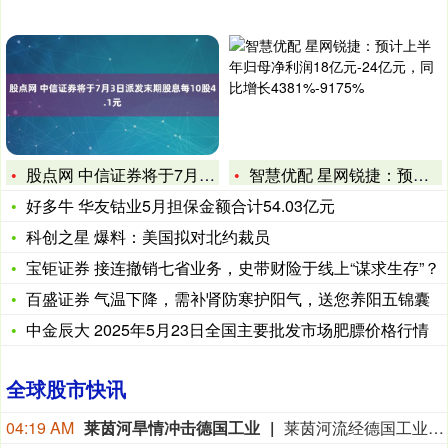
股点网 中信证券将于7月3日派发末期股息每10股4.1元
智慧优配 星网锐捷：预计上半年归母净利润18亿元-24亿元，
好多牛 华友钴业5月担保金额合计54.03亿元
科创之星 爆料：美国拟对北约裁员
宝钜证券 接连撤销七省业务，史带财险于线上“谋求生存”？
百盛证券 气温下降，需补肾防寒护阳气，送您养阳五锦囊
中金辰大 2025年5月23日全国主要批发市场肥膘价格行情
全球股市快讯
04:19 AM
莱茵河旱情冲击德国工业
莱茵河流经德国工业核心地带，承载着德国约80%的内河航运量。受高温干旱影响，近期莱茵河水位持续走低。德国联邦水路与航运管理局数据显示，6日，莱茵河咽喉要道——考布河段通航水深已打破2018年创下的历史最低纪录。同一天，德国交通部长斯特芬·比尔格召集企业高管、航运公司及港口负责人磋商对策。他表示，短期将研究保障运输的方案，长期则包括疏浚航道、改善航运条件等。德国商业银行等机构也警告，若水位继续下降，德国内河航运成本可能继续升高，供应链中断和工业减产风险将进一步上升。（央视新闻）