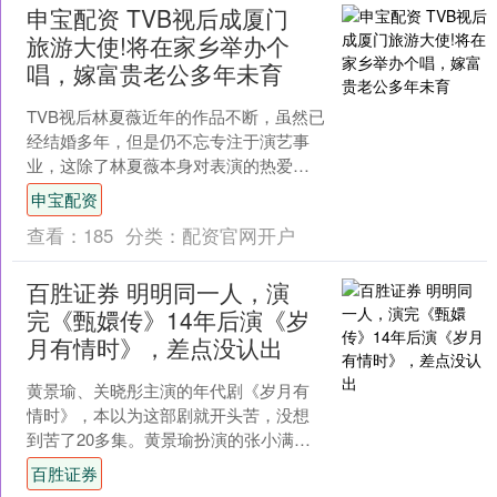
申宝配资 TVB视后成厦门
旅游大使!将在家乡举办个
唱，嫁富贵老公多年未育
TVB视后林夏薇近年的作品不断，虽然已
经结婚多年，但是仍不忘专注于演艺事
业，这除了林夏薇本身对表演的热爱之
外，相信与其圈外老公莫赞生的支持有
申宝配资
直接关系。 过去的一....
查看：
185
分类：
配资官网开户
百胜证券 明明同一人，演
完《甄嬛传》14年后演《岁
月有情时》，差点没认出
黄景瑜、关晓彤主演的年代剧《岁月有
情时》，本以为这部剧就开头苦，没想
到苦了20多集。黄景瑜扮演的张小满很
惨，堪称他演过最惨的角色。张小满在
百胜证券
成长过程中接二连三失去....