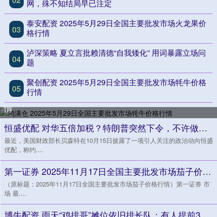
网，殊不知结局早已注定
泰安配资 2025年5月29日全国主要批发市场火龙果价
03
格行情
泸深策略 夏立言批赖清德“自我矮化” 用词暴露立场问
04
题
聚创配资 2025年5月29日全国主要批发市场牦牛价格
05
行情
鸿满仓 2025年5月29日全国主要批发市场牦牛价格行
情
恒盛优配 对华五倍加税？特朗普突然下令，不许做一件事，俄罗斯送上定心丸
最近，美国财政部长贝森特在10月15日披露了一项引人关注的政治动向恒盛
优配，称约....
第一证券 2025年11月17日全国主要批发市场茄子价格行情
（原标题：2025年11月17日全国主要批发市场茄子价格行情）第一证券 市
场 最....
博牛配资 雨天“鸡排哥”摊位依旧排长队：有人提前3小时来，出摊1小时队伍人数超百人