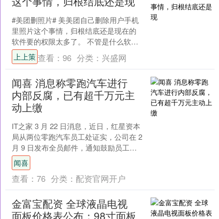
这个事情，归根结底还是现
#美团删照片# 美美团自己删除用户手机
里照片这个事情，归根结底还是现在的
软件要的权限太多了。 不管是什么软
件，相册、录音、信息，甚至位置以及
上上策
查看：
96
分类：
兴盛网
通话记录，这些权限都....
闻喜 消息称零跑汽车进行
内部反腐，已有超千万元主
动上缴
IT之家 3 月 22 日消息，近日，红星资本
局从两位零跑汽车员工处证实，公司在 2
月 9 日发布全员邮件，通知鼓励员工主
动上交过往违规所得，并设立为期一个
闻喜
月....
查看：
76
分类：
配资官网开户
金富宝配资 全球液晶电视
面板价格表公布：98寸面板