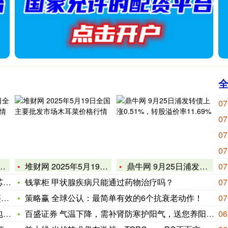
07
07
07
07
堆财网 2025年5月19日全国主要批发市场木耳菜价格行情
鼎牛网 9月25日浦发转债上涨0.51%，转股溢价率11.6
07
生
钱掌柜 甲状腺疾病只能通过药物治疗吗？
07
行
策略赢 全球公认：最简单有效的6个抗衰老动作！
07
验
百盛证券 气温下降，需补肾防寒护阳气，送您养阳五锦囊
06