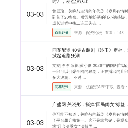
时》，差点没认出
黄景瑜、关晓彤主演的年代剧《岁月有情
03-03
到苦了20多集。黄景瑜扮演的张小满很惨
成长过程中接二连三失去....
来源：配资论坛
查看：
148
百胜证券
同花配资 40集古装剧《逐玉》定档
掀起追剧狂潮
文案|冻冻 编辑|黄小影 2026年的国剧
03-03
一部可以引爆全网的狠剧，正在播出的几
多大波澜。 不过....
来源：优配资APP下载
查看
同花配资
广盛网 关晓彤：撕掉“国民闺女”标
你可能不知道，关晓彤的新剧《岁月有情时
03-03
了平台飙升榜第一。这不是靠营销，是观众
满"只会演乖女""演技固....