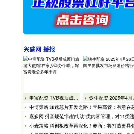
兴盛网 播报
申宝配资 TVB视后成厦门旅游大使!将在家乡举办个唱，嫁富贵
铁牛配资 2025年4月26日全国主要批发市场良薯价格行情
中博策略 加速芯片开发之路！苹果高管：有意在芯片设计中引入
嘉多网 抖音规范“街拍街访”类内容管理，对11类违法违规言
小麦策略 科创板改革再深化！券商：将打造更具包容性“制度试