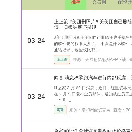
推荐
兴盛网
配资
上上策 #美团删照片# 美美团自己删
情，归根结底还是现
#美团删照片# 美美团自己删除用户手机
03-24
的软件要的权限太多了。 不管是什么软件
通话记录，这些权限都....
来源：天成创亿配资APP下载
上上策
闻喜 消息称零跑汽车进行内部反腐，
IT之家 3 月 22 日消息，近日，红星
03-24
在 2 月 9 日发布全员邮件，通知鼓励
一个月....
来源：瑞和网配资官网
查看：
76
闻喜
金富宝配资 全球液晶电视面板价格表公