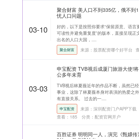
聚合财富 美人口不到335亿，俄不到
忧人口问题
好的，以下是按照你要求“保留原意、语言
03-10
可读性并避免重复度”的版本，直接呈现正文：
出名的人口大国，....
来源：股票配资哪个好平台
聚合财富
申宝配资 TVB视后成厦门旅游大使!
公多年未育
TVB视后林夏薇近年的作品不断，虽然已
03-03
事业，这除了林夏薇本身对表演的热爱之
有直接关系。 过去的一....
来源：深圳配资门户APP下载
申宝配资
查看：
185
分类：
配资官网开户
百胜证券 明明同一人，演完《甄嬛传