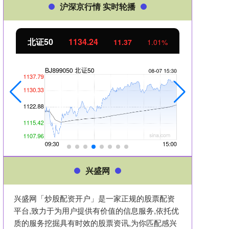
沪深京行情 实时轮播
北证50
1134.24
创业
11.37
1.01%
兴盛网
兴盛网「炒股配资开户」是一家正规的股票配资
平台,致力于为用户提供有价值的信息服务,依托优
质的服务挖掘具有时效的股票资讯,为你匹配感兴