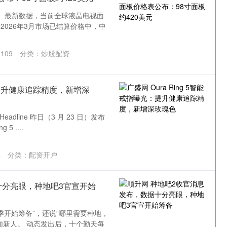
O）最新数据，当前全球液晶电视面
026年3月市场已结算价格中，中
沪深300
4694.44
1.42%
43.13
0.93%
：
109
分类：
炒股配资
光：提升健康追踪精度，新增深
Headline 昨日（3 月 23 日）发布
 ....
4
分类：
配资开户
十分亮眼，种地吧3官宣开始
季开始筹备”，还说“哪里需要种地，
加新人。 动态发出后，十个勤天每