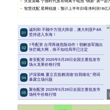
火星策略 宁德时代发布钠离子电池 “钠新” 第一款产品今年
智慧优配 星网锐捷：预计上半年归母净利润18亿元-24亿元
诚利和 不顾中方强大阵容，澳大利亚P-8A
01
坚持进入东海！
1号配资 台湾再做危险动作！朝解放军抛出
02
张拦截大网，殊不知结局早已注定
泰安配资 2025年5月29日全国主要批发市
03
场火龙果价格行情
泸深策略 夏立言批赖清德“自我矮化” 用词
04
暴露立场问题
聚创配资 2025年5月29日全国主要批发市
05
场牦牛价格行情