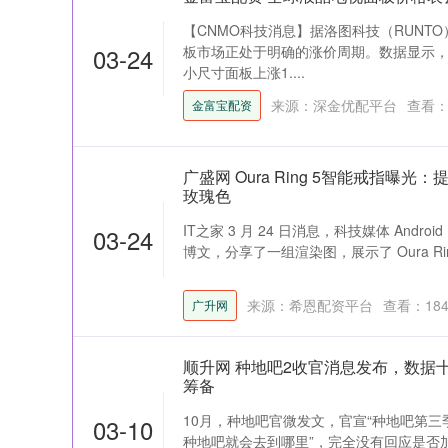
【CNMO科技消息】据洛图科技（RUNT
03-24
板市场正处于明确的涨价周期。数据显示，2
小尺寸面板上涨1....
深证成指
14311.01
39.68
1.02%
200.89
来源：深金优配平台
查看
金富宝配资
广盛网 Oura Ring 5智能戒指曝
玫瑰色
IT之家 3 月 24 日消息，科技媒体 Android 
03-24
博文，分享了一组渲染图，展示了 Oura Ring 5
来源：希恩配资平台
查看：
18
广升网
顺升网 种地吧2收官消息发布，数据
筹备
10月，种地吧官微发文，官宣“种地吧第三
03-10
种地吧就会去到哪里”，完全没有回应是否