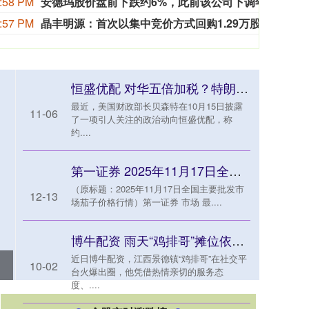
:58 PM
安德玛股价盘前下跌约6%，此前该公司下调年度销售额预期，预计降幅将进一步扩大。
安德
:57 PM
晶丰明源：首次以集中竞价方式回购1.29万股 金额达129万元
晶丰明
恒盛优配 对华五倍加税？特朗普突然下令，不许做一件事，俄罗斯送上定心丸
最近，美国财政部长贝森特在10月15日披露
11-06
了一项引人关注的政治动向恒盛优配，称
约....
第一证券 2025年11月17日全国主要批发市场茄子价格行情
（原标题：2025年11月17日全国主要批发市
12-13
场茄子价格行情）第一证券 市场 最....
博牛配资 雨天“鸡排哥”摊位依旧排长队：有人提前3小时来，出摊1小时队伍人数超百人
近日博牛配资，江西景德镇“鸡排哥”在社交平
10-02
台火爆出圈，他凭借热情亲切的服务态
度、....