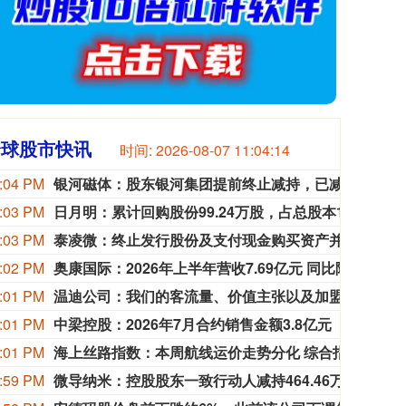
全球股市快讯
时间:
2026-08-07 11:04:15
:04 PM
银河磁体：股东银河集团提前终止减持，已减持70.81万股
银河磁
:03 PM
日月明：累计回购股份99.24万股，占总股本1.24%
日月明
:03 PM
泰凌微：终止发行股份及支付现金购买资产并撤回申请文件
泰凌
:02 PM
奥康国际：2026年上半年营收7.69亿元 同比降28.88%
奥康国
:01 PM
温迪公司：我们的客流量、价值主张以及加盟商盈利表现均未达到预期。
温迪
:01 PM
中梁控股：2026年7月合约销售金额3.8亿元
中梁控股
:01 PM
海上丝路指数：本周航线运价走势分化 综合指数延续涨势
本周宁
:59 PM
微导纳米：控股股东一致行动人减持464.46万股 权益变动触及1%
微导纳