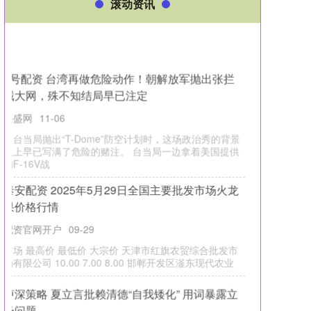
滚动资讯
百盛证券 气温下降，需补肾防寒护阳气，送您养
阳五锦囊
配资官网开户
12-10
冬天悄然来临百盛证券，随着气温骤然下降，此时也进
入敛阳、补阳的好时节，阳气虚弱、气血不足的人更应
该顺应自然规律，补肾防寒
指南针股票 上市公司携新品亮相CES AI终端产品
竞技成焦点
兴盛网
01-07
备受市场瞩目的“科技春晚”即将启幕。美国当地时间1月6
日至9日，2026年国际消费电子展（CES 2026）将在美
国拉斯
恒盈配资 上海市市长龚正会见美国驻华大使庞德
伟