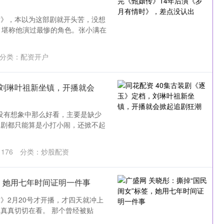
时》，本以为这部剧就开头苦，没想
，堪称他演过最惨的角色。张小满在
分类：
配资开户
，刘琳叶祖新坐镇，开播就会
市场没有想象中那么好看，主要是缺少
部剧都只能算是小打小闹，还掀不起
：
176
分类：
炒股配资
签，她用七年时间证明一件事
》2月20号才开播，才四天就冲上
真真切切在看。 那个曾经被贴